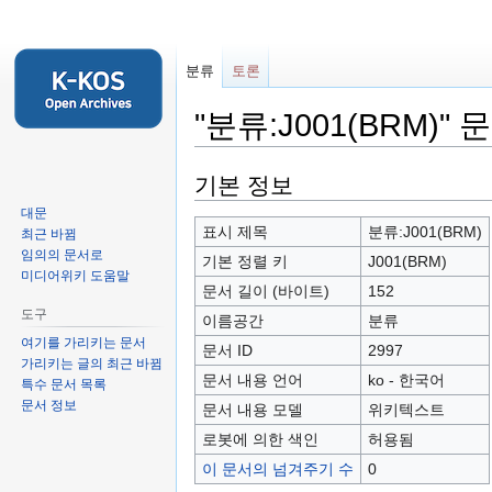
분류
토론
"분류:J001(BRM)"
둘
검
기본 정보
러
색
대문
보
하
표시 제목
분류:J001(BRM)
최근 바뀜
기
러
임의의 문서로
기본 정렬 키
J001(BRM)
미디어위키 도움말
로
가
문서 길이 (바이트)
152
가
기
도구
이름공간
분류
기
여기를 가리키는 문서
문서 ID
2997
가리키는 글의 최근 바뀜
문서 내용 언어
ko - 한국어
특수 문서 목록
문서 정보
문서 내용 모델
위키텍스트
로봇에 의한 색인
허용됨
이 문서의 넘겨주기 수
0