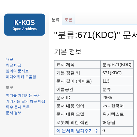
분류
토론
"분류:671(KDC)" 
둘
검
기본 정보
러
색
대문
보
하
표시 제목
분류:671(KDC)
최근 바뀜
기
러
임의의 문서로
기본 정렬 키
671(KDC)
미디어위키 도움말
로
가
문서 길이 (바이트)
113
가
기
도구
이름공간
분류
기
여기를 가리키는 문서
문서 ID
2865
가리키는 글의 최근 바뀜
문서 내용 언어
ko - 한국어
특수 문서 목록
문서 정보
문서 내용 모델
위키텍스트
로봇에 의한 색인
허용됨
이 문서의 넘겨주기 수
0