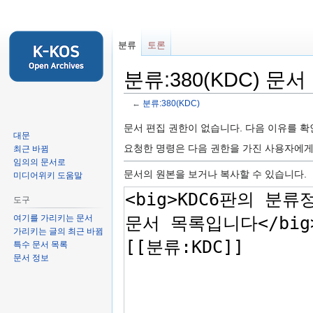
분류
토론
분류:380(KDC) 문
←
분류:380(KDC)
둘
검
문서 편집 권한이 없습니다. 다음 이유를 
대문
러
색
요청한 명령은 다음 권한을 가진 사용자에
최근 바뀜
보
하
임의의 문서로
기
러
문서의 원본을 보거나 복사할 수 있습니다.
미디어위키 도움말
로
가
도구
가
기
여기를 가리키는 문서
기
가리키는 글의 최근 바뀜
특수 문서 목록
문서 정보