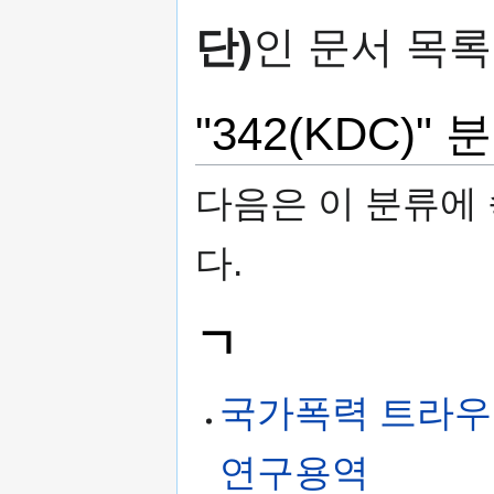
보
하
기
러
단)
인 문서 목
로
가
가
기
기
"342(KDC)
다음은 이 분류에 
다.
ㄱ
국가폭력 트라우
연구용역