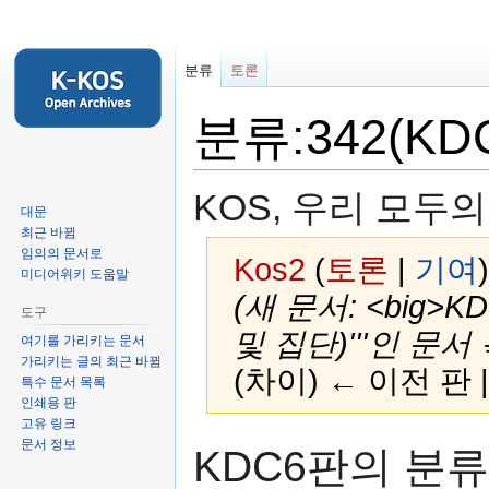
분류
토론
분류:342(KD
KOS, 우리 모두
대문
최근 바뀜
임의의 문서로
Kos2
(
토론
|
기여
)
미디어위키 도움말
(새 문서: <big>
도구
및 집단)'''인 문서
여기를 가리키는 문서
가리키는 글의 최근 바뀜
(차이) ← 이전 판 
특수 문서 목록
인쇄용 판
고유 링크
둘
검
문서 정보
KDC6판의 분
러
색