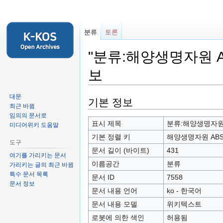
분류
토론
"분류:해양생명자원 
보
대문
둘
검
기본 정보
최근 바뀜
러
색
임의의 문서로
보
하
표시 제목
분류:해양생명자원
미디어위키 도움말
기
러
기본 정렬 키
해양생명자원 AB
도구
로
가
문서 길이 (바이트)
431
가
기
여기를 가리키는 문서
이름공간
분류
가리키는 글의 최근 바뀜
기
특수 문서 목록
문서 ID
7558
문서 정보
문서 내용 언어
ko - 한국어
문서 내용 모델
위키텍스트
로봇에 의한 색인
허용됨