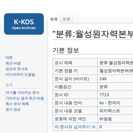
분류
토론
"분류:월성원자력본부(
둘
검
기본 정보
러
색
대문
보
하
표시 제목
분류:월성원자력본부
최근 바뀜
기
러
임의의 문서로
기본 정렬 키
월성원자력본부(RF
미디어위키 도움말
로
가
문서 길이 (바이트)
146
가
기
도구
이름공간
분류
기
여기를 가리키는 문서
문서 ID
7713
가리키는 글의 최근 바뀜
문서 내용 언어
ko - 한국어
특수 문서 목록
문서 정보
문서 내용 모델
위키텍스트
로봇에 의한 색인
허용됨
이 문서의 넘겨주기 수
0