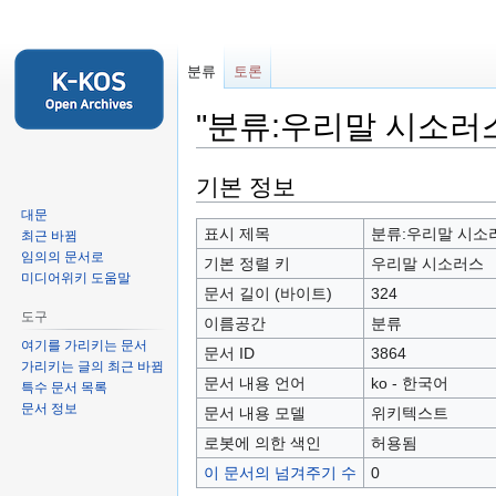
분류
토론
"분류:우리말 시소러
둘
검
기본 정보
러
색
대문
보
하
표시 제목
분류:우리말 시소
최근 바뀜
기
러
임의의 문서로
기본 정렬 키
우리말 시소러스
미디어위키 도움말
로
가
문서 길이 (바이트)
324
가
기
도구
이름공간
분류
기
여기를 가리키는 문서
문서 ID
3864
가리키는 글의 최근 바뀜
문서 내용 언어
ko - 한국어
특수 문서 목록
문서 정보
문서 내용 모델
위키텍스트
로봇에 의한 색인
허용됨
이 문서의 넘겨주기 수
0