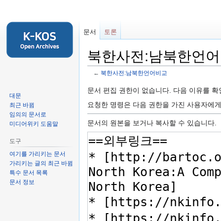
문서
토론
북한사전:남북한언어
←
북한사전:남북한언어비교
둘
검
문서 편집 권한이 없습니다. 다음 이유를 
대문
러
색
요청한 명령은 다음 권한을 가진 사용자에
최근 바뀜
보
하
임의의 문서로
기
러
문서의 원본을 보거나 복사할 수 있습니다.
미디어위키 도움말
로
가
도구
가
기
여기를 가리키는 문서
기
가리키는 글의 최근 바뀜
특수 문서 목록
문서 정보