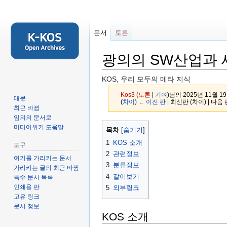
문서
토론
광의의 SW산업과
KOS, 우리 모두의 메타 지식
Kos3
(
토론
|
기여
)
님의 2025년 11월 19
대문
(
차이
)
← 이전 판
| 최신판 (차이) | 다음 
최근 바뀜
임의의 문서로
둘
검
미디어위키 도움말
목차
러
색
1
KOS 소개
도구
보
하
2
관련정보
여기를 가리키는 문서
기
러
3
분류정보
가리키는 글의 최근 바뀜
로
가
4
같이보기
특수 문서 목록
가
기
인쇄용 판
5
외부링크
기
고유 링크
문서 정보
KOS 소개