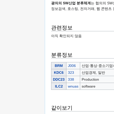
광의의 SW산업 분류체계
는 협의의 SW
정보검색, 호스팅, 전자거래, 웹 콘텐츠
관련정보
아직 확인되지 않음
분류정보
BRM
J006
산업·통상·중소기업
KDC6
323
산업경제, 일반
DDC23
338
Production
ILC2
wnuas
software
같이보기