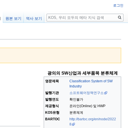
로그인
검
기
원본 보기
역사 보기
색
광의의 SW산업과 세부품목 분류체계
영문제목
Classification System of SW
Industry
발행기관
소프트웨어정책연구소
발행연도
확인불가
제공형식
온라인(Online) 및 HWP
KOS유형
분류체계
BARTOC
http://bartoc.org/en/node/2022
8